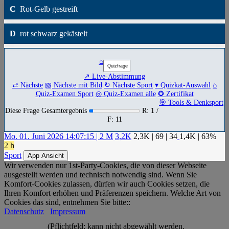
C
Rot-Gelb gestreift
D
rot schwarz gekästelt
⌂
↗ Live-Abstimmung
⇄ Nächste
▧ Nächste mit Bild
↻ Nächste Sport
▾ Quizkat-Auswahl
⌂
Quiz-Examen Sport
◎ Quiz-Examen alle
✪ Zertifikat
🎯 Tools & Denksport
Diese Frage Gesamtergebnis
R: 1 /
F: 11
Mo. 01. Juni 2026 14:07:15 | 2 M
3,2K
2,3K
|
69
|
34
1,4K
| 63%
2 h
Sport
App Ansicht
Wir verwenden nur 1st-Party-Cookies, die von dieser Webseite
ausgestellt werden und technisch notwendig sind. Wenn Sie
Komfort-Cookies zulassen, dürfen wir auch Cookies setzen, die
Ihren Komfort erhöhen und Präferenzen speichern. Welche Art von
Cookies das sind, entnehmen Sie bitte::
Datenschutz
Impressum
(Pflichtfeld: kann nicht abgewählt werden.