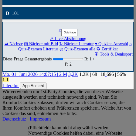
D
101
⌂
↗ Live-Abstimmung
⇄ Nächste
▧ Nächste mit Bild
↻ Nächste Literatur
▾ Quizkat-Auswahl
⌂
Quiz-Examen Literatur
◎ Quiz-Examen alle
✪ Zertifikat
🎯 Tools & Denksport
Diese Frage Gesamtergebnis
R: 1 /
F: 2
Mo. 01. Juni 2026 14:07:15 | 2 M
3,2K
1,2K
|
68
|
18
696
| 56%
1 T
Literatur
App Ansicht
Wir verwenden nur 1st-Party-Cookies, die von dieser Webseite
ausgestellt werden und technisch notwendig sind. Wenn Sie
Komfort-Cookies zulassen, dürfen wir auch Cookies setzen, die
Ihren Komfort erhöhen und Präferenzen speichern. Welche Art von
Cookies das sind, entnehmen Sie bitte::
Datenschutz
Impressum
(Pflichtfeld: kann nicht abgewählt werden.
Notwendige Cookies helfen dabei, eine Webseite