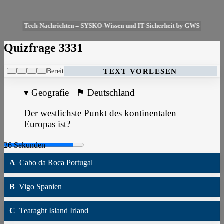
Tech-Nachrichten – SYSKO-Wissen und IT-Sicherheit by GWS
Quizfrage 3331
Bereit
TEXT VORLESEN
▾
Geografie
⚑
Deutschland
Der westlichste Punkt des kontinentalen
Europas ist?
A
Cabo da Roca Portugal
B
Vigo Spanien
C
Tearaght Island Irland