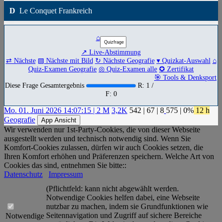
D
Le Conquet Frankreich
⌂
↗ Live-Abstimmung
⇄ Nächste
▧ Nächste mit Bild
↻ Nächste Geografie
▾ Quizkat-Auswahl
⌂
Quiz-Examen Geografie
◎ Quiz-Examen alle
✪ Zertifikat
🎯 Tools & Denksport
Diese Frage Gesamtergebnis
R: 1 /
F: 0
Mo. 01. Juni 2026 14:07:15 | 2 M
3,2K
542
|
67
|
8
575
| 0%
12 h
Geografie
App Ansicht
Wir verwenden nur 1st-Party-Cookies, die von dieser Webseite
ausgestellt werden und technisch notwendig sind. Wenn Sie
Komfort-Cookies zulassen, dürfen wir auch Cookies setzen, die
Ihren Komfort erhöhen und Präferenzen speichern. Welche Art von
Cookies das sind, entnehmen Sie bitte::
Datenschutz
Impressum
(Pflichtfeld: kann nicht abgewählt werden.
Notwendige Cookies helfen dabei, eine Webseite
nutzbar zu machen, indem sie Grundfunktionen wie
Seitennavigation und Zugriff auf sichere Bereiche
Notwendige