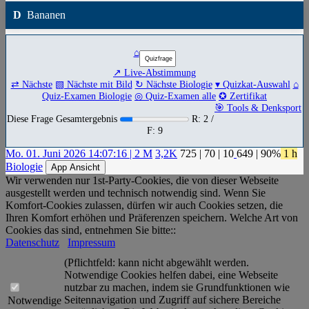
D
Bananen
⌂
↗ Live-Abstimmung
⇄ Nächste
▧ Nächste mit Bild
↻ Nächste Biologie
▾ Quizkat-Auswahl
⌂
Quiz-Examen Biologie
◎ Quiz-Examen alle
✪ Zertifikat
🎯 Tools & Denksport
Diese Frage Gesamtergebnis
R: 2 /
F: 9
Mo. 01. Juni 2026 14:07:16 | 2 M
3,2K
725
|
70
|
10
649
| 90%
1 h
Biologie
App Ansicht
Wir verwenden nur 1st-Party-Cookies, die von dieser Webseite
ausgestellt werden und technisch notwendig sind. Wenn Sie
Komfort-Cookies zulassen, dürfen wir auch Cookies setzen, die
Ihren Komfort erhöhen und Präferenzen speichern. Welche Art von
Cookies das sind, entnehmen Sie bitte::
Datenschutz
Impressum
(Pflichtfeld: kann nicht abgewählt werden.
Notwendige Cookies helfen dabei, eine Webseite
nutzbar zu machen, indem sie Grundfunktionen wie
Seitennavigation und Zugriff auf sichere Bereiche
Notwendige