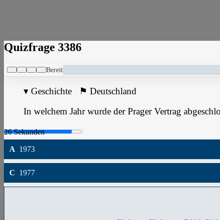
Quizfrage 3386
Bereit
▾
Geschichte
⚑
Deutschland
In welchem Jahr wurde der Prager Vertrag abgeschl
A
1973
C
1977