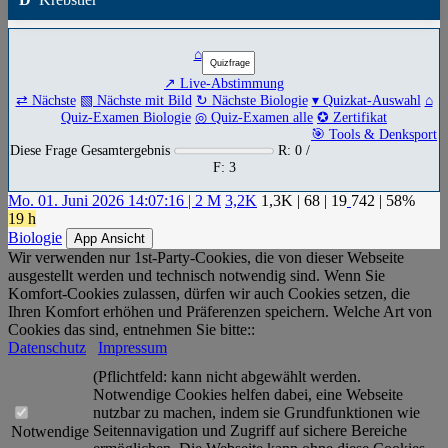
⌂
↗ Live-Abstimmung
⇄ Nächste
▧ Nächste mit Bild
↻ Nächste Biologie
▾ Quizkat-Auswahl
⌂
Quiz-Examen Biologie
◎ Quiz-Examen alle
✪ Zertifikat
🎯 Tools & Denksport
Diese Frage Gesamtergebnis
R: 0 /
F: 3
Mo. 01. Juni 2026 14:07:16 | 2 M
3,2K
1,3K
|
68
|
19
742
| 58%
19 h
Biologie
App Ansicht
Wir verwenden nur 1st-Party-Cookies, die von dieser Webseite
ausgestellt werden und technisch notwendig sind. Wenn Sie
Komfort-Cookies zulassen, dürfen wir auch Cookies setzen, die
Ihren Komfort erhöhen und Präferenzen speichern. Welche Art von
Cookies das sind, entnehmen Sie bitte::
Datenschutz
Impressum
(Pflichtfeld: kann nicht abgewählt werden.
Notwendige Cookies helfen dabei, eine Webseite
nutzbar zu machen, indem sie Grundfunktionen wie
Seitennavigation und Zugriff auf sichere Bereiche
Notwendige