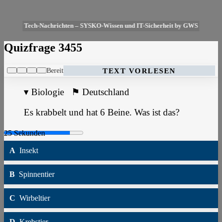
Tech-Nachrichten – SYSKO-Wissen und IT-Sicherheit by GWS
Quizfrage 3455
Bereit
TEXT VORLESEN
▾
Biologie
⚑
Deutschland
Es krabbelt und hat 6 Beine. Was ist das?
A
Insekt
B
Spinnentier
C
Wirbeltier
D
Krebstier