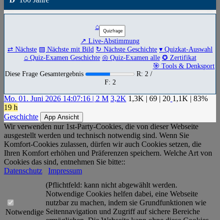
⌂
↗ Live-Abstimmung
⇄ Nächste
▧ Nächste mit Bild
↻ Nächste Geschichte
▾ Quizkat-Auswahl
⌂ Quiz-Examen Geschichte
◎ Quiz-Examen alle
✪ Zertifikat
🎯 Tools & Denksport
Diese Frage Gesamtergebnis
R: 2 /
F: 2
Mo. 01. Juni 2026 14:07:16 | 2 M
3,2K
1,3K
|
69
|
20
1,1K
| 83%
19 h
Geschichte
App Ansicht
Wir verwenden nur 1st-Party-Cookies, die von dieser Webseite
ausgestellt werden und technisch notwendig sind. Wenn Sie
Komfort-Cookies zulassen, dürfen wir auch Cookies setzen, die
Ihren Komfort erhöhen und Präferenzen speichern. Welche Art von
Cookies das sind, entnehmen Sie bitte::
Datenschutz
Impressum
(Pflichtfeld: kann nicht abgewählt werden.
Notwendige Cookies helfen dabei, eine Webseite
nutzbar zu machen, indem sie Grundfunktionen wie
Seitennavigation und Zugriff auf sichere Bereiche
Notwendige