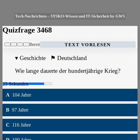
Tech-Nachrichten – SYSKO-Wissen und IT-Sicherheit by GWS
Quizfrage 3468
Bereit
TEXT VORLESEN
▾
Geschichte
⚑
Deutschland
Wie lange dauerte der hundertjährige Krieg?
A
104 Jahre
B
97 Jahre
C
116 Jahre
D
100 Jahre