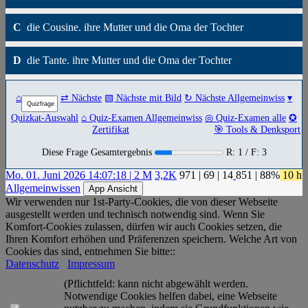
C
die Cousine. ihre Mutter und die Oma der Tochter
D
die Tante. ihre Mutter und die Oma der Tochter
⌂
⇄ Nächste
▧ Nächste mit Bild
↻ Nächste Allgemeinwiss
▾
Quizkat-Auswahl
⌂ Quiz-Examen Allgemeinwiss
◎ Quiz-Examen alle
✪
Zertifikat
🎯 Tools & Denksport
Diese Frage Gesamtergebnis
R: 1 / F: 3
Mo. 01. Juni 2026 14:07:18 | 2 M
3,2K
971
|
69
|
14
851
| 88%
10 h
Allgemeinwissen
App Ansicht
Wir verwenden nur 1st-Party-Cookies, die von dieser Webseite
ausgestellt werden und technisch notwendig sind. Wenn Sie
Komfort-Cookies zulassen, dürfen wir auch Cookies setzen, die
Ihren Komfort erhöhen und Präferenzen speichern. Welche Art von
Cookies das sind, entnehmen Sie bitte::
Datenschutz
Impressum
(Pflichtfeld: kann nicht abgewählt werden.
Notwendige Cookies helfen dabei, eine Webseite