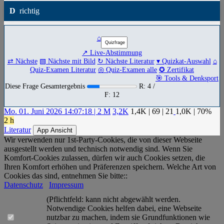
D
richtig
⌂
↗ Live-Abstimmung
⇄ Nächste
▧ Nächste mit Bild
↻ Nächste Literatur
▾ Quizkat-Auswahl
⌂
Quiz-Examen Literatur
◎ Quiz-Examen alle
✪ Zertifikat
🎯 Tools & Denksport
Diese Frage Gesamtergebnis
R: 4 /
F: 12
Mo. 01. Juni 2026 14:07:18 | 2 M
3,2K
1,4K
|
69
|
21
1,0K
| 70%
2 h
Literatur
App Ansicht
Wir verwenden nur 1st-Party-Cookies, die von dieser Webseite
ausgestellt werden und technisch notwendig sind. Wenn Sie
Komfort-Cookies zulassen, dürfen wir auch Cookies setzen, die
Ihren Komfort erhöhen und Präferenzen speichern. Welche Art von
Cookies das sind, entnehmen Sie bitte::
Datenschutz
Impressum
(Pflichtfeld: kann nicht abgewählt werden.
Notwendige Cookies helfen dabei, eine Webseite
nutzbar zu machen, indem sie Grundfunktionen wie