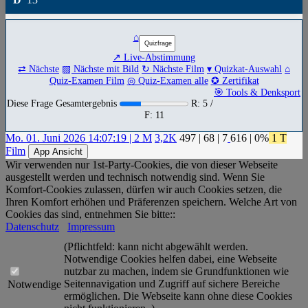
⌂
↗ Live-Abstimmung
⇄ Nächste
▧ Nächste mit Bild
↻ Nächste Film
▾ Quizkat-Auswahl
⌂
Quiz-Examen Film
◎ Quiz-Examen alle
✪ Zertifikat
🎯 Tools & Denksport
Diese Frage Gesamtergebnis
R: 5 /
F: 11
Mo. 01. Juni 2026 14:07:19 | 2 M
3,2K
497
|
68
|
7
616
| 0%
1 T
Film
App Ansicht
Wir verwenden nur 1st-Party-Cookies, die von dieser Webseite
ausgestellt werden und technisch notwendig sind. Wenn Sie
Komfort-Cookies zulassen, dürfen wir auch Cookies setzen, die
Ihren Komfort erhöhen und Präferenzen speichern. Welche Art von
Cookies das sind, entnehmen Sie bitte::
Datenschutz
Impressum
(Pflichtfeld: kann nicht abgewählt werden.
Notwendige Cookies helfen dabei, eine Webseite
nutzbar zu machen, indem sie Grundfunktionen wie
Seitennavigation und Zugriff auf sichere Bereiche
Notwendige
ermöglichen. Die Webseite kann ohne diese Cookies