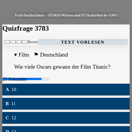
Tech-Nachrichten – SYSKO-Wissen und IT-Sicherheit by GWS
Quizfrage 3783
Bereit
TEXT VORLESEN
▾
Film
⚑
Deutschland
Wie viele Oscars gewann der Film Titanic?
A
10
B
11
C
12
D
13