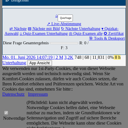
⌂
↗ Live-Abstimmung
⇄ Nächste
▧ Nächste mit Bild
↻ Nächste Unterhaltung
▾ Quizkat-
Auswahl
⌂ Quiz-Examen Unterhaltung
◎ Quiz-Examen alle
✪ Zertifikat
🎯 Tools & Denksport
Diese Frage Gesamtergebnis
R: 0 /
F: 3
Mo. 01. Juni 2026 14:07:19 | 2 M
3,2K
748
|
68
|
11
831
| 0%
8 h
Unterhaltung
App Ansicht
Wir verwenden nur 1st-Party-Cookies, die von dieser Webseite
ausgestellt werden und technisch notwendig sind. Wenn Sie
Komfort-Cookies zulassen, dürfen wir auch Cookies setzen, die
Ihren Komfort erhöhen und Präferenzen speichern. Welche Art von
Cookies das sind, entnehmen Sie bitte::
Datenschutz
Impressum
(Pflichtfeld: kann nicht abgewählt werden.
Notwendige Cookies helfen dabei, eine Webseite
nutzbar zu machen, indem sie Grundfunktionen wie
Seitennavigation und Zugriff auf sichere Bereiche
Notwendige
ermöglichen. Die Webseite kann ohne diese Cookies