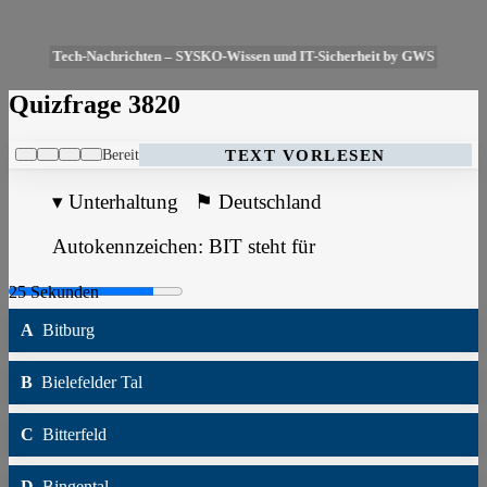
Tech-Nachrichten – SYSKO-Wissen und IT-Sicherheit by GWS
Quizfrage 3820
Bereit
TEXT VORLESEN
▾
Unterhaltung
⚑
Deutschland
Autokennzeichen: BIT steht für
A
Bitburg
B
Bielefelder Tal
C
Bitterfeld
D
Bingental