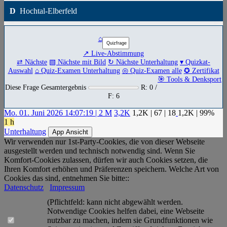
D
Hochtal-Elberfeld
⌂
↗ Live-Abstimmung
⇄ Nächste
▧ Nächste mit Bild
↻ Nächste Unterhaltung
▾ Quizkat-
Auswahl
⌂ Quiz-Examen Unterhaltung
◎ Quiz-Examen alle
✪ Zertifikat
🎯 Tools & Denksport
Diese Frage Gesamtergebnis
R: 0 /
F: 6
Mo. 01. Juni 2026 14:07:19 | 2 M
3,2K
1,2K
|
67
|
18
1,2K
| 99%
1 h
Unterhaltung
App Ansicht
Wir verwenden nur 1st-Party-Cookies, die von dieser Webseite
ausgestellt werden und technisch notwendig sind. Wenn Sie
Komfort-Cookies zulassen, dürfen wir auch Cookies setzen, die
Ihren Komfort erhöhen und Präferenzen speichern. Welche Art von
Cookies das sind, entnehmen Sie bitte::
Datenschutz
Impressum
(Pflichtfeld: kann nicht abgewählt werden.
Notwendige Cookies helfen dabei, eine Webseite
nutzbar zu machen, indem sie Grundfunktionen wie