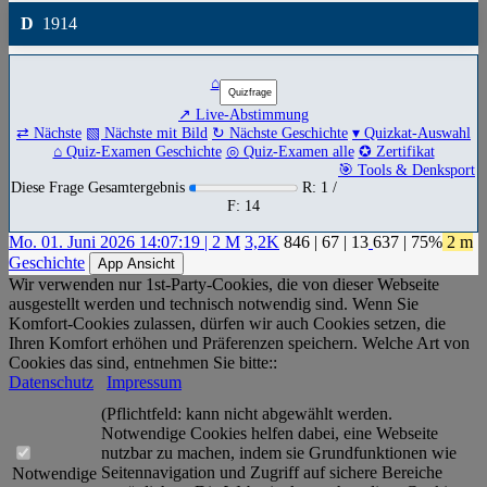
D
1914
⌂
↗ Live-Abstimmung
⇄ Nächste
▧ Nächste mit Bild
↻ Nächste Geschichte
▾ Quizkat-Auswahl
⌂ Quiz-Examen Geschichte
◎ Quiz-Examen alle
✪ Zertifikat
🎯 Tools & Denksport
Diese Frage Gesamtergebnis
R: 1 /
F: 14
Mo. 01. Juni 2026 14:07:19 | 2 M
3,2K
846
|
67
|
13
637
| 75%
2 m
Geschichte
App Ansicht
Wir verwenden nur 1st-Party-Cookies, die von dieser Webseite
ausgestellt werden und technisch notwendig sind. Wenn Sie
Komfort-Cookies zulassen, dürfen wir auch Cookies setzen, die
Ihren Komfort erhöhen und Präferenzen speichern. Welche Art von
Cookies das sind, entnehmen Sie bitte::
Datenschutz
Impressum
(Pflichtfeld: kann nicht abgewählt werden.
Notwendige Cookies helfen dabei, eine Webseite
nutzbar zu machen, indem sie Grundfunktionen wie
Seitennavigation und Zugriff auf sichere Bereiche
Notwendige