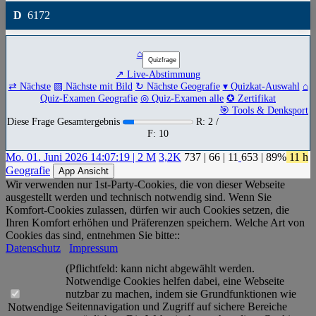
D
6172
⌂
↗ Live-Abstimmung
⇄ Nächste
▧ Nächste mit Bild
↻ Nächste Geografie
▾ Quizkat-Auswahl
⌂
Quiz-Examen Geografie
◎ Quiz-Examen alle
✪ Zertifikat
🎯 Tools & Denksport
Diese Frage Gesamtergebnis
R: 2 /
F: 10
Mo. 01. Juni 2026 14:07:19 | 2 M
3,2K
737
|
66
|
11
653
| 89%
11 h
Geografie
App Ansicht
Wir verwenden nur 1st-Party-Cookies, die von dieser Webseite
ausgestellt werden und technisch notwendig sind. Wenn Sie
Komfort-Cookies zulassen, dürfen wir auch Cookies setzen, die
Ihren Komfort erhöhen und Präferenzen speichern. Welche Art von
Cookies das sind, entnehmen Sie bitte::
Datenschutz
Impressum
(Pflichtfeld: kann nicht abgewählt werden.
Notwendige Cookies helfen dabei, eine Webseite
nutzbar zu machen, indem sie Grundfunktionen wie
Seitennavigation und Zugriff auf sichere Bereiche
Notwendige