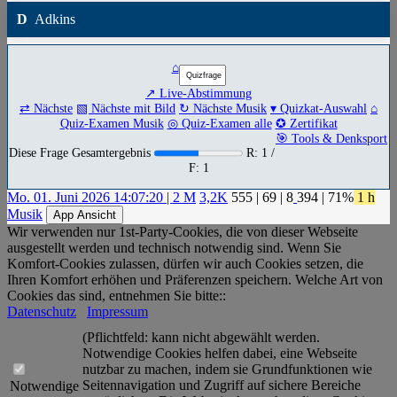
D
Adkins
⌂
↗ Live-Abstimmung
⇄ Nächste
▧ Nächste mit Bild
↻ Nächste Musik
▾ Quizkat-Auswahl
⌂
Quiz-Examen Musik
◎ Quiz-Examen alle
✪ Zertifikat
🎯 Tools & Denksport
Diese Frage Gesamtergebnis
R: 1 /
F: 1
Mo. 01. Juni 2026 14:07:20 | 2 M
3,2K
555
|
69
|
8
394
| 71%
1 h
Musik
App Ansicht
Wir verwenden nur 1st-Party-Cookies, die von dieser Webseite
ausgestellt werden und technisch notwendig sind. Wenn Sie
Komfort-Cookies zulassen, dürfen wir auch Cookies setzen, die
Ihren Komfort erhöhen und Präferenzen speichern. Welche Art von
Cookies das sind, entnehmen Sie bitte::
Datenschutz
Impressum
(Pflichtfeld: kann nicht abgewählt werden.
Notwendige Cookies helfen dabei, eine Webseite
nutzbar zu machen, indem sie Grundfunktionen wie
Seitennavigation und Zugriff auf sichere Bereiche
Notwendige