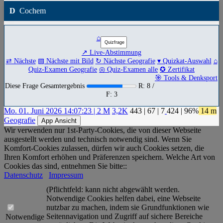
D
Cochem
⌂
↗ Live-Abstimmung
⇄ Nächste
▧ Nächste mit Bild
↻ Nächste Geografie
▾ Quizkat-Auswahl
⌂
Quiz-Examen Geografie
◎ Quiz-Examen alle
✪ Zertifikat
🎯 Tools & Denksport
Diese Frage Gesamtergebnis
R: 8 /
F: 3
Mo. 01. Juni 2026 14:07:23 | 2 M
3,2K
443
|
67
|
7
424
| 96%
14 m
Geografie
App Ansicht
Wir verwenden nur 1st-Party-Cookies, die von dieser Webseite
ausgestellt werden und technisch notwendig sind. Wenn Sie
Komfort-Cookies zulassen, dürfen wir auch Cookies setzen, die
Ihren Komfort erhöhen und Präferenzen speichern. Welche Art von
Cookies das sind, entnehmen Sie bitte::
Datenschutz
Impressum
(Pflichtfeld: kann nicht abgewählt werden.
Notwendige Cookies helfen dabei, eine Webseite
nutzbar zu machen, indem sie Grundfunktionen wie
Seitennavigation und Zugriff auf sichere Bereiche
Notwendige