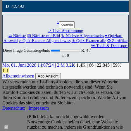
D
42.492
⌂
↗ Live-Abstimmung
⇄ Nächste
▧ Nächste mit Bild
↻ Nächste Allgemeinwiss
▾ Quizkat-
Auswahl
⌂ Quiz-Examen Allgemeinwiss
◎ Quiz-Examen alle
✪ Zertifikat
🎯 Tools & Denksport
Diese Frage Gesamtergebnis
R: 4 /
F: 9
Mo. 01. Juni 2026 14:07:24 | 2 M
3,2K
1,4K
|
66
|
22
845
| 59%
1 T
Allgemeinwissen
App Ansicht
Wir verwenden nur 1st-Party-Cookies, die von dieser Webseite
ausgestellt werden und technisch notwendig sind. Wenn Sie
Komfort-Cookies zulassen, dürfen wir auch Cookies setzen, die
Ihren Komfort erhöhen und Präferenzen speichern. Welche Art von
Cookies das sind, entnehmen Sie bitte::
Datenschutz
Impressum
(Pflichtfeld: kann nicht abgewählt werden.
Notwendige Cookies helfen dabei, eine Webseite
nutzbar zu machen, indem sie Grundfunktionen wie