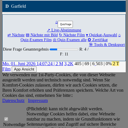
D
Garfield
⌂
↗ Live-Abstimmung
⇄ Nächste
▧ Nächste mit Bild
↻ Nächste Film
▾ Quizkat-Auswahl
⌂
Quiz-Examen Film
◎ Quiz-Examen alle
✪ Zertifikat
🎯 Tools & Denksport
Diese Frage Gesamtergebnis
R: 4 /
F: 11
Mo. 01. Juni 2026 14:07:24 | 2 M
3,2K
405
|
69
|
6
503
| 0%
2 T
Film
App Ansicht
Wir verwenden nur 1st-Party-Cookies, die von dieser Webseite
ausgestellt werden und technisch notwendig sind. Wenn Sie
Komfort-Cookies zulassen, dürfen wir auch Cookies setzen, die
Ihren Komfort erhöhen und Präferenzen speichern. Welche Art von
Cookies das sind, entnehmen Sie bitte::
Datenschutz
Impressum
(Pflichtfeld: kann nicht abgewählt werden.
Notwendige Cookies helfen dabei, eine Webseite
nutzbar zu machen, indem sie Grundfunktionen wie
Seitennavigation und Zugriff auf sichere Bereiche
Notwendige