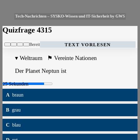
Tech-Nachrichten – SYSKO-Wissen und IT-Sicherheit by GWS
Quizfrage 4315
Bereit
TEXT VORLESEN
▾
Weltraum
⚑
Vereinte Nationen
Der Planet Neptun ist
A
braun
B
grau
C
blau
D
rot