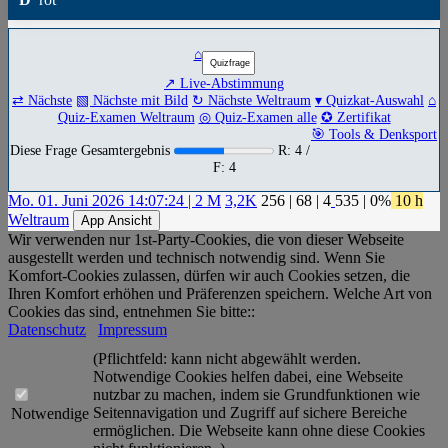
⌂
↗ Live-Abstimmung
⇄ Nächste
▧ Nächste mit Bild
↻ Nächste Weltraum
▾ Quizkat-Auswahl
⌂
Quiz-Examen Weltraum
◎ Quiz-Examen alle
✪ Zertifikat
🎯 Tools & Denksport
Diese Frage Gesamtergebnis
R: 4 /
F: 4
Mo. 01. Juni 2026 14:07:24 | 2 M
3,2K
256
|
68
|
4
535
| 0%
10 h
Weltraum
App Ansicht
Wir verwenden nur 1st-Party-Cookies, die von dieser Webseite
ausgestellt werden und technisch notwendig sind. Wenn Sie
Komfort-Cookies zulassen, dürfen wir auch Cookies setzen, die
Ihren Komfort erhöhen und Präferenzen speichern. Welche Art von
Cookies das sind, entnehmen Sie bitte::
Datenschutz
Impressum
(Pflichtfeld: kann nicht abgewählt werden.
Notwendige Cookies helfen dabei, eine Webseite
nutzbar zu machen, indem sie Grundfunktionen wie
Seitennavigation und Zugriff auf sichere Bereiche
Notwendige
ermöglichen. Die Webseite kann ohne diese Cookies