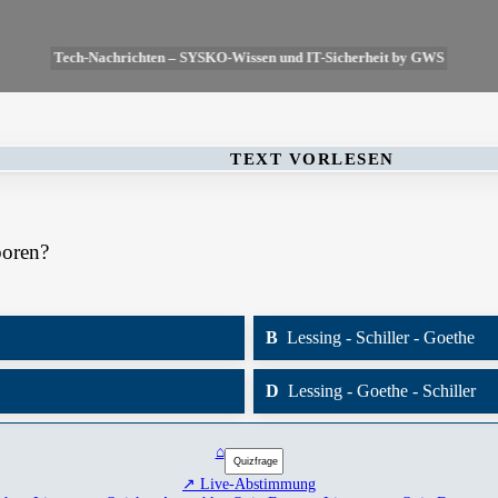
Tech-Nachrichten – SYSKO-Wissen und IT-Sicherheit by GWS
TEXT VORLESEN
boren?
B
Lessing - Schiller - Goethe
D
Lessing - Goethe - Schiller
⌂
↗ Live-Abstimmung