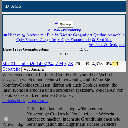
D
AMS
⌂
↗ Live-Abstimmung
⇄ Nächste
▧ Nächste mit Bild
↻ Nächste Geografie
▾ Quizkat-Auswahl
⌂
Quiz-Examen Geografie
◎ Quiz-Examen alle
✪ Zertifikat
🎯 Tools & Denksport
Diese Frage Gesamtergebnis
R: 0 /
F: 11
Mo. 01. Juni 2026 14:07:24 | 2 M
3,2K
290
|
69
|
4
358
| 0%
1 T
Geografie
App Ansicht
Wir verwenden nur 1st-Party-Cookies, die von dieser Webseite
ausgestellt werden und technisch notwendig sind. Wenn Sie
Komfort-Cookies zulassen, dürfen wir auch Cookies setzen, die
Ihren Komfort erhöhen und Präferenzen speichern. Welche Art von
Cookies das sind, entnehmen Sie bitte::
Datenschutz
Impressum
(Pflichtfeld: kann nicht abgewählt werden.
Notwendige Cookies helfen dabei, eine Webseite
nutzbar zu machen, indem sie Grundfunktionen wie
Seitennavigation und Zugriff auf sichere Bereiche
Notwendige