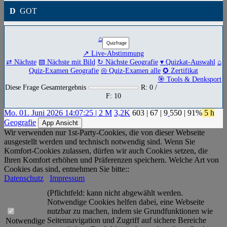
D
GOT
⌂
↗ Live-Abstimmung
⇄ Nächste
▧ Nächste mit Bild
↻ Nächste Geografie
▾ Quizkat-Auswahl
⌂
Quiz-Examen Geografie
◎ Quiz-Examen alle
✪ Zertifikat
🎯 Tools & Denksport
Diese Frage Gesamtergebnis
R: 0 /
F: 10
Mo. 01. Juni 2026 14:07:25 | 2 M
3,2K
603
|
67
|
9
550
| 91%
5 h
Geografie
App Ansicht
Wir verwenden nur 1st-Party-Cookies, die von dieser Webseite
ausgestellt werden und technisch notwendig sind. Wenn Sie
Komfort-Cookies zulassen, dürfen wir auch Cookies setzen, die
Ihren Komfort erhöhen und Präferenzen speichern. Welche Art von
Cookies das sind, entnehmen Sie bitte::
Datenschutz
Impressum
(Pflichtfeld: kann nicht abgewählt werden.
Notwendige Cookies helfen dabei, eine Webseite
nutzbar zu machen, indem sie Grundfunktionen wie
Seitennavigation und Zugriff auf sichere Bereiche
Notwendige