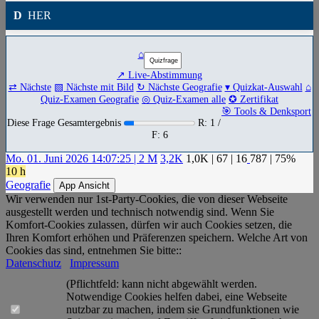
D
HER
⌂
↗ Live-Abstimmung
⇄ Nächste
▧ Nächste mit Bild
↻ Nächste Geografie
▾ Quizkat-Auswahl
⌂
Quiz-Examen Geografie
◎ Quiz-Examen alle
✪ Zertifikat
🎯 Tools & Denksport
Diese Frage Gesamtergebnis
R: 1 /
F: 6
Mo. 01. Juni 2026 14:07:25 | 2 M
3,2K
1,0K
|
67
|
16
787
| 75%
10 h
Geografie
App Ansicht
Wir verwenden nur 1st-Party-Cookies, die von dieser Webseite
ausgestellt werden und technisch notwendig sind. Wenn Sie
Komfort-Cookies zulassen, dürfen wir auch Cookies setzen, die
Ihren Komfort erhöhen und Präferenzen speichern. Welche Art von
Cookies das sind, entnehmen Sie bitte::
Datenschutz
Impressum
(Pflichtfeld: kann nicht abgewählt werden.
Notwendige Cookies helfen dabei, eine Webseite
nutzbar zu machen, indem sie Grundfunktionen wie