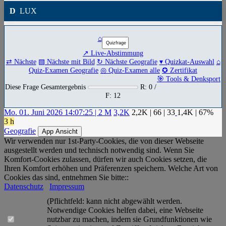
D
LUX
⌂
↗ Live-Abstimmung
⇄ Nächste
▧ Nächste mit Bild
↻ Nächste Geografie
▾ Quizkat-Auswahl
⌂
Quiz-Examen Geografie
◎ Quiz-Examen alle
✪ Zertifikat
🎯 Tools & Denksport
Diese Frage Gesamtergebnis
R: 0 /
F: 12
Mo. 01. Juni 2026 14:07:25 | 2 M
3,2K
2,2K
|
66
|
33
1,4K
| 67%
3 h
Geografie
App Ansicht
Wir verwenden nur 1st-Party-Cookies, die von dieser Webseite
ausgestellt werden und technisch notwendig sind. Wenn Sie
Komfort-Cookies zulassen, dürfen wir auch Cookies setzen, die
Ihren Komfort erhöhen und Präferenzen speichern. Welche Art von
Cookies das sind, entnehmen Sie bitte::
Datenschutz
Impressum
(Pflichtfeld: kann nicht abgewählt werden.
Notwendige Cookies helfen dabei, eine Webseite
nutzbar zu machen, indem sie Grundfunktionen wie