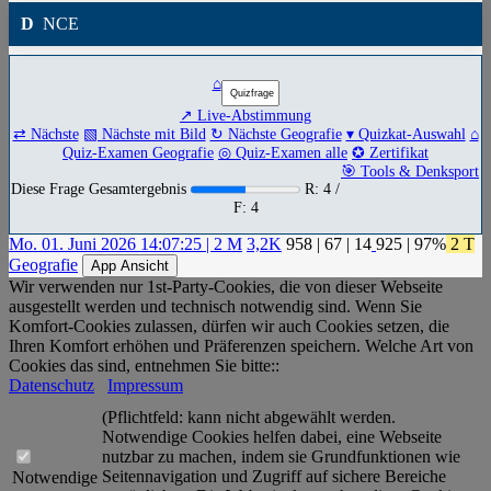
D
NCE
⌂
↗ Live-Abstimmung
⇄ Nächste
▧ Nächste mit Bild
↻ Nächste Geografie
▾ Quizkat-Auswahl
⌂
Quiz-Examen Geografie
◎ Quiz-Examen alle
✪ Zertifikat
🎯 Tools & Denksport
Diese Frage Gesamtergebnis
R: 4 /
F: 4
Mo. 01. Juni 2026 14:07:25 | 2 M
3,2K
958
|
67
|
14
925
| 97%
2 T
Geografie
App Ansicht
Wir verwenden nur 1st-Party-Cookies, die von dieser Webseite
ausgestellt werden und technisch notwendig sind. Wenn Sie
Komfort-Cookies zulassen, dürfen wir auch Cookies setzen, die
Ihren Komfort erhöhen und Präferenzen speichern. Welche Art von
Cookies das sind, entnehmen Sie bitte::
Datenschutz
Impressum
(Pflichtfeld: kann nicht abgewählt werden.
Notwendige Cookies helfen dabei, eine Webseite
nutzbar zu machen, indem sie Grundfunktionen wie
Seitennavigation und Zugriff auf sichere Bereiche
Notwendige