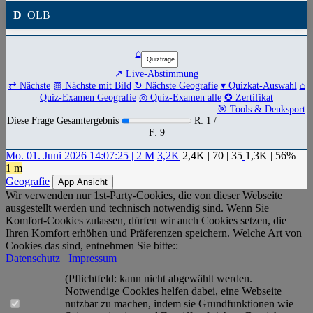
D
OLB
⌂
↗ Live-Abstimmung
⇄ Nächste
▧ Nächste mit Bild
↻ Nächste Geografie
▾ Quizkat-Auswahl
⌂
Quiz-Examen Geografie
◎ Quiz-Examen alle
✪ Zertifikat
🎯 Tools & Denksport
Diese Frage Gesamtergebnis
R: 1 /
F: 9
Mo. 01. Juni 2026 14:07:25 | 2 M
3,2K
2,4K
|
70
|
35
1,3K
| 56%
1 m
Geografie
App Ansicht
Wir verwenden nur 1st-Party-Cookies, die von dieser Webseite
ausgestellt werden und technisch notwendig sind. Wenn Sie
Komfort-Cookies zulassen, dürfen wir auch Cookies setzen, die
Ihren Komfort erhöhen und Präferenzen speichern. Welche Art von
Cookies das sind, entnehmen Sie bitte::
Datenschutz
Impressum
(Pflichtfeld: kann nicht abgewählt werden.
Notwendige Cookies helfen dabei, eine Webseite
nutzbar zu machen, indem sie Grundfunktionen wie