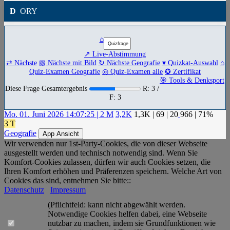
D
ORY
⌂
↗ Live-Abstimmung
⇄ Nächste
▧ Nächste mit Bild
↻ Nächste Geografie
▾ Quizkat-Auswahl
⌂
Quiz-Examen Geografie
◎ Quiz-Examen alle
✪ Zertifikat
🎯 Tools & Denksport
Diese Frage Gesamtergebnis
R: 3 /
F: 3
Mo. 01. Juni 2026 14:07:25 | 2 M
3,2K
1,3K
|
69
|
20
966
| 71%
3 T
Geografie
App Ansicht
Wir verwenden nur 1st-Party-Cookies, die von dieser Webseite
ausgestellt werden und technisch notwendig sind. Wenn Sie
Komfort-Cookies zulassen, dürfen wir auch Cookies setzen, die
Ihren Komfort erhöhen und Präferenzen speichern. Welche Art von
Cookies das sind, entnehmen Sie bitte::
Datenschutz
Impressum
(Pflichtfeld: kann nicht abgewählt werden.
Notwendige Cookies helfen dabei, eine Webseite
nutzbar zu machen, indem sie Grundfunktionen wie