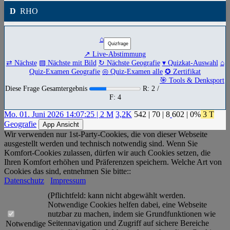
D
RHO
⌂
↗ Live-Abstimmung
⇄ Nächste
▧ Nächste mit Bild
↻ Nächste Geografie
▾ Quizkat-Auswahl
⌂
Quiz-Examen Geografie
◎ Quiz-Examen alle
✪ Zertifikat
🎯 Tools & Denksport
Diese Frage Gesamtergebnis
R: 2 /
F: 4
Mo. 01. Juni 2026 14:07:25 | 2 M
3,2K
542
|
70
|
8
602
| 0%
3 T
Geografie
App Ansicht
Wir verwenden nur 1st-Party-Cookies, die von dieser Webseite
ausgestellt werden und technisch notwendig sind. Wenn Sie
Komfort-Cookies zulassen, dürfen wir auch Cookies setzen, die
Ihren Komfort erhöhen und Präferenzen speichern. Welche Art von
Cookies das sind, entnehmen Sie bitte::
Datenschutz
Impressum
(Pflichtfeld: kann nicht abgewählt werden.
Notwendige Cookies helfen dabei, eine Webseite
nutzbar zu machen, indem sie Grundfunktionen wie
Seitennavigation und Zugriff auf sichere Bereiche
Notwendige