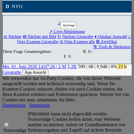
D
NYO
⌂
↗ Live-Abstimmung
⇄ Nächste
▧ Nächste mit Bild
↻ Nächste Geografie
▾ Quizkat-Auswahl
⌂
Quiz-Examen Geografie
◎ Quiz-Examen alle
✪ Zertifikat
🎯 Tools & Denksport
Diese Frage Gesamtergebnis
R: 0 /
F: 9
Mo. 01. Juni 2026 14:07:26 | 2 M
3,2K
599
|
68
|
9
948
| 0%
23 h
Geografie
App Ansicht
Wir verwenden nur 1st-Party-Cookies, die von dieser Webseite
ausgestellt werden und technisch notwendig sind. Wenn Sie
Komfort-Cookies zulassen, dürfen wir auch Cookies setzen, die
Ihren Komfort erhöhen und Präferenzen speichern. Welche Art von
Cookies das sind, entnehmen Sie bitte::
Datenschutz
Impressum
(Pflichtfeld: kann nicht abgewählt werden.
Notwendige Cookies helfen dabei, eine Webseite
nutzbar zu machen, indem sie Grundfunktionen wie
Seitennavigation und Zugriff auf sichere Bereiche
Notwendige