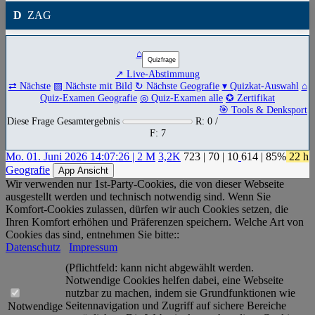
D
ZAG
⌂
↗ Live-Abstimmung
⇄ Nächste
▧ Nächste mit Bild
↻ Nächste Geografie
▾ Quizkat-Auswahl
⌂
Quiz-Examen Geografie
◎ Quiz-Examen alle
✪ Zertifikat
🎯 Tools & Denksport
Diese Frage Gesamtergebnis
R: 0 /
F: 7
Mo. 01. Juni 2026 14:07:26 | 2 M
3,2K
723
|
70
|
10
614
| 85%
22 h
Geografie
App Ansicht
Wir verwenden nur 1st-Party-Cookies, die von dieser Webseite
ausgestellt werden und technisch notwendig sind. Wenn Sie
Komfort-Cookies zulassen, dürfen wir auch Cookies setzen, die
Ihren Komfort erhöhen und Präferenzen speichern. Welche Art von
Cookies das sind, entnehmen Sie bitte::
Datenschutz
Impressum
(Pflichtfeld: kann nicht abgewählt werden.
Notwendige Cookies helfen dabei, eine Webseite
nutzbar zu machen, indem sie Grundfunktionen wie
Seitennavigation und Zugriff auf sichere Bereiche
Notwendige