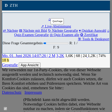
D
ZTH
⌂
↗ Live-Abstimmung
⇄ Nächste
▧ Nächste mit Bild
↻ Nächste Geografie
▾ Quizkat-Auswahl
⌂
Quiz-Examen Geografie
◎ Quiz-Examen alle
✪ Zertifikat
🎯 Tools & Denksport
Diese Frage Gesamtergebnis
R: 1 /
F: 9
Mo. 01. Juni 2026 14:07:26 | 2 M
3,2K
1,6K
|
68
|
24
1,2K
| 74%
18 h
Geografie
App Ansicht
Wir verwenden nur 1st-Party-Cookies, die von dieser Webseite
ausgestellt werden und technisch notwendig sind. Wenn Sie
Komfort-Cookies zulassen, dürfen wir auch Cookies setzen, die
Ihren Komfort erhöhen und Präferenzen speichern. Welche Art von
Cookies das sind, entnehmen Sie bitte::
Datenschutz
Impressum
(Pflichtfeld: kann nicht abgewählt werden.
Notwendige Cookies helfen dabei, eine Webseite
nutzbar zu machen, indem sie Grundfunktionen wie