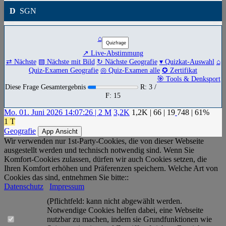
D
SGN
⌂
↗ Live-Abstimmung
⇄ Nächste
▧ Nächste mit Bild
↻ Nächste Geografie
▾ Quizkat-Auswahl
⌂
Quiz-Examen Geografie
◎ Quiz-Examen alle
✪ Zertifikat
🎯 Tools & Denksport
Diese Frage Gesamtergebnis
R: 3 /
F: 15
Mo. 01. Juni 2026 14:07:26 | 2 M
3,2K
1,2K
|
66
|
19
748
| 61%
1 T
Geografie
App Ansicht
Wir verwenden nur 1st-Party-Cookies, die von dieser Webseite
ausgestellt werden und technisch notwendig sind. Wenn Sie
Komfort-Cookies zulassen, dürfen wir auch Cookies setzen, die
Ihren Komfort erhöhen und Präferenzen speichern. Welche Art von
Cookies das sind, entnehmen Sie bitte::
Datenschutz
Impressum
(Pflichtfeld: kann nicht abgewählt werden.
Notwendige Cookies helfen dabei, eine Webseite
nutzbar zu machen, indem sie Grundfunktionen wie