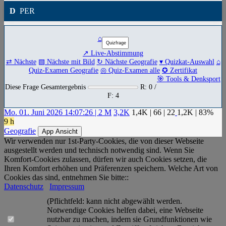
D
PER
⌂
↗ Live-Abstimmung
⇄ Nächste
▧ Nächste mit Bild
↻ Nächste Geografie
▾ Quizkat-Auswahl
⌂
Quiz-Examen Geografie
◎ Quiz-Examen alle
✪ Zertifikat
🎯 Tools & Denksport
Diese Frage Gesamtergebnis
R: 0 /
F: 4
Mo. 01. Juni 2026 14:07:26 | 2 M
3,2K
1,4K
|
66
|
22
1,2K
| 83%
9 h
Geografie
App Ansicht
Wir verwenden nur 1st-Party-Cookies, die von dieser Webseite
ausgestellt werden und technisch notwendig sind. Wenn Sie
Komfort-Cookies zulassen, dürfen wir auch Cookies setzen, die
Ihren Komfort erhöhen und Präferenzen speichern. Welche Art von
Cookies das sind, entnehmen Sie bitte::
Datenschutz
Impressum
(Pflichtfeld: kann nicht abgewählt werden.
Notwendige Cookies helfen dabei, eine Webseite
nutzbar zu machen, indem sie Grundfunktionen wie