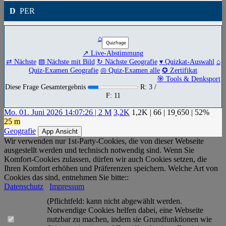
D
PER
⌂
↗ Live-Abstimmung
⇄ Nächste
▧ Nächste mit Bild
↻ Nächste Geografie
▾ Quizkat-Auswahl
⌂
Quiz-Examen Geografie
◎ Quiz-Examen alle
✪ Zertifikat
🎯 Tools & Denksport
Diese Frage Gesamtergebnis
R: 3 /
F: 11
Mo. 01. Juni 2026 14:07:26 | 2 M
3,2K
1,2K
|
66
|
19
650
| 52%
25 m
Geografie
App Ansicht
Wir verwenden nur 1st-Party-Cookies, die von dieser Webseite
ausgestellt werden und technisch notwendig sind. Wenn Sie
Komfort-Cookies zulassen, dürfen wir auch Cookies setzen, die
Ihren Komfort erhöhen und Präferenzen speichern. Welche Art von
Cookies das sind, entnehmen Sie bitte::
Datenschutz
Impressum
(Pflichtfeld: kann nicht abgewählt werden.
Notwendige Cookies helfen dabei, eine Webseite
nutzbar zu machen, indem sie Grundfunktionen wie