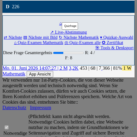
D
226
⌂
↗ Live-Abstimmung
⇄ Nächste
▧ Nächste mit Bild
↻ Nächste Mathematik
▾ Quizkat-Auswahl
⌂ Quiz-Examen Mathematik
◎ Quiz-Examen alle
✪ Zertifikat
🎯 Tools & Denksport
Diese Frage Gesamtergebnis
R: 4 /
F: 8
Mo. 01. Juni 2026 14:07:27 | 2 M
3,2K
453
|
68
|
7
366
| 81%
1 W
Mathematik
App Ansicht
Wir verwenden nur 1st-Party-Cookies, die von dieser Webseite
ausgestellt werden und technisch notwendig sind. Wenn Sie
Komfort-Cookies zulassen, dürfen wir auch Cookies setzen, die
Ihren Komfort erhöhen und Präferenzen speichern. Welche Art von
Cookies das sind, entnehmen Sie bitte::
Datenschutz
Impressum
(Pflichtfeld: kann nicht abgewählt werden.
Notwendige Cookies helfen dabei, eine Webseite
nutzbar zu machen, indem sie Grundfunktionen wie
Seitennavigation und Zugriff auf sichere Bereiche
Notwendige