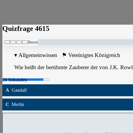
Quizfrage 4615
Bereit
▾
Allgemeinwissen
⚑
Vereinigtes Königreich
Wie heißt der berühmte Zauberer der von J.K. Row
A
Gandalf
C
Merlin