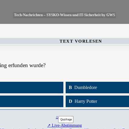
Tech-Nachrichten – SYSKO-Wissen und IT-Sicherheit by GWS
TEXT VORLESEN
ling erfunden wurde?
B
Dumbledore
D
Harry Potter
⌂
↗ Live-Abstimmung