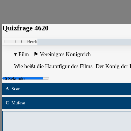
Quizfrage 4620
Bereit
▾
Film
⚑
Vereinigtes Königreich
Wie heißt die Hauptfigur des Films -Der König der
A
Scar
C
Mufasa