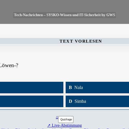
Tech-Nachrichten – SYSKO-Wissen und IT-Sicherheit by GWS
TEXT VORLESEN
 Löwen-?
B
Nala
D
Simba
⌂
↗ Live-Abstimmung