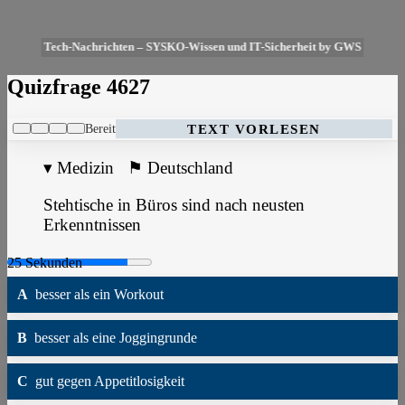
Tech-Nachrichten – SYSKO-Wissen und IT-Sicherheit by GWS
Quizfrage 4627
Bereit
TEXT VORLESEN
▾
Medizin
⚑
Deutschland
Stehtische in Büros sind nach neusten
Erkenntnissen
A
besser als ein Workout
B
besser als eine Joggingrunde
C
gut gegen Appetitlosigkeit