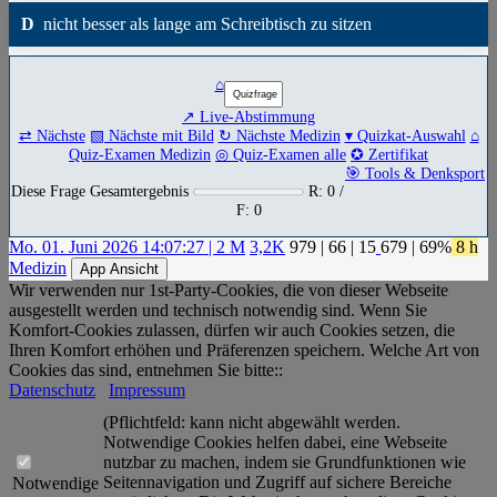
D
nicht besser als lange am Schreibtisch zu sitzen
⌂
↗ Live-Abstimmung
⇄ Nächste
▧ Nächste mit Bild
↻ Nächste Medizin
▾ Quizkat-Auswahl
⌂
Quiz-Examen Medizin
◎ Quiz-Examen alle
✪ Zertifikat
🎯 Tools & Denksport
Diese Frage Gesamtergebnis
R: 0 /
F: 0
Mo. 01. Juni 2026 14:07:27 | 2 M
3,2K
979
|
66
|
15
679
| 69%
8 h
Medizin
App Ansicht
Wir verwenden nur 1st-Party-Cookies, die von dieser Webseite
ausgestellt werden und technisch notwendig sind. Wenn Sie
Komfort-Cookies zulassen, dürfen wir auch Cookies setzen, die
Ihren Komfort erhöhen und Präferenzen speichern. Welche Art von
Cookies das sind, entnehmen Sie bitte::
Datenschutz
Impressum
(Pflichtfeld: kann nicht abgewählt werden.
Notwendige Cookies helfen dabei, eine Webseite
nutzbar zu machen, indem sie Grundfunktionen wie
Seitennavigation und Zugriff auf sichere Bereiche
Notwendige