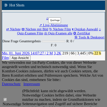
D
Hot Shots
⌂
↗ Live-Abstimmung
⇄ Nächste
▧ Nächste mit Bild
↻ Nächste Film
▾ Quizkat-Auswahl
⌂
Quiz-Examen Film
◎ Quiz-Examen alle
✪ Zertifikat
🎯 Tools & Denksport
Diese Frage Gesamtergebnis
R: 0 /
F: 0
Mo. 01. Juni 2026 14:07:27 | 2 M
3,2K
219
|
66
|
3
445
| 0%
22 h
Film
App Ansicht
Wir verwenden nur 1st-Party-Cookies, die von dieser Webseite
ausgestellt werden und technisch notwendig sind. Wenn Sie
Komfort-Cookies zulassen, dürfen wir auch Cookies setzen, die
Ihren Komfort erhöhen und Präferenzen speichern. Welche Art von
Cookies das sind, entnehmen Sie bitte::
Datenschutz
Impressum
(Pflichtfeld: kann nicht abgewählt werden.
Notwendige Cookies helfen dabei, eine Webseite
nutzbar zu machen, indem sie Grundfunktionen wie
Seitennavigation und Zugriff auf sichere Bereiche
Notwendige