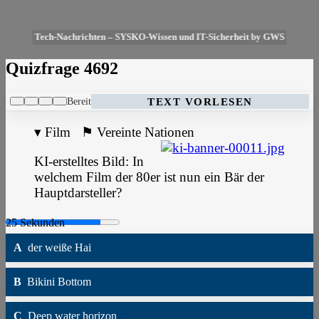
Tech-Nachrichten – SYSKO-Wissen und IT-Sicherheit by GWS
Quizfrage 4692
Bereit
TEXT VORLESEN
▾
Film
⚑
Vereinte Nationen
KI-erstelltes Bild: In
welchem Film der 80er ist nun ein Bär der
Hauptdarsteller?
A
der weiße Hai
B
Bikini Bottom
C
Deep water horizon