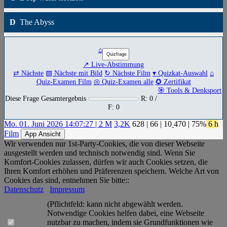
D
The Abyss
⌂
↗ Live-Abstimmung
⇄ Nächste
▧ Nächste mit Bild
↻ Nächste Film
▾ Quizkat-Auswahl
⌂
Quiz-Examen Film
◎ Quiz-Examen alle
✪ Zertifikat
🎯 Tools & Denksport
Diese Frage Gesamtergebnis
R: 0 /
F: 0
Mo. 01. Juni 2026 14:07:27 | 2 M
3,2K
628
|
66
|
10
470
| 75%
6 h
Film
App Ansicht
Wir verwenden nur 1st-Party-Cookies, die von dieser Webseite
ausgestellt werden und technisch notwendig sind. Wenn Sie
Komfort-Cookies zulassen, dürfen wir auch Cookies setzen, die
Ihren Komfort erhöhen und Präferenzen speichern. Welche Art von
Cookies das sind, entnehmen Sie bitte::
Datenschutz
Impressum
(Pflichtfeld: kann nicht abgewählt werden.
Notwendige Cookies helfen dabei, eine Webseite
nutzbar zu machen, indem sie Grundfunktionen wie