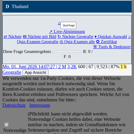
D
Thailand
⌂
↗ Live-Abstimmung
⇄ Nächste
▧ Nächste mit Bild
↻ Nächste Geografie
▾ Quizkat-Auswahl
⌂
Quiz-Examen Geografie
◎ Quiz-Examen alle
✪ Zertifikat
🎯 Tools & Denksport
Diese Frage Gesamtergebnis
R: 0 /
F: 0
Mo. 01. Juni 2026 14:07:27 | 2 M
3,2K
600
|
67
|
9
523
| 87%
1 h
Geografie
App Ansicht
Wir verwenden nur 1st-Party-Cookies, die von dieser Webseite
ausgestellt werden und technisch notwendig sind. Wenn Sie
Komfort-Cookies zulassen, dürfen wir auch Cookies setzen, die
Ihren Komfort erhöhen und Präferenzen speichern. Welche Art von
Cookies das sind, entnehmen Sie bitte::
Datenschutz
Impressum
(Pflichtfeld: kann nicht abgewählt werden.
Notwendige Cookies helfen dabei, eine Webseite
nutzbar zu machen, indem sie Grundfunktionen wie
Seitennavigation und Zugriff auf sichere Bereiche
Notwendige