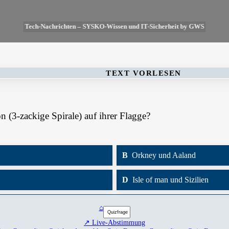
Tech-Nachrichten – SYSKO-Wissen und IT-Sicherheit by GWS
TEXT VORLESEN
n (3-zackige Spirale) auf ihrer Flagge?
B
Orkney und Aaland
D
Isle of man und Sizilien
⌂
↗ Live-Abstimmung