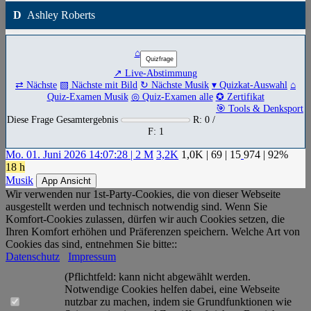
D
Ashley Roberts
⌂
↗ Live-Abstimmung
⇄ Nächste
▧ Nächste mit Bild
↻ Nächste Musik
▾ Quizkat-Auswahl
⌂
Quiz-Examen Musik
◎ Quiz-Examen alle
✪ Zertifikat
🎯 Tools & Denksport
Diese Frage Gesamtergebnis
R: 0 /
F: 1
Mo. 01. Juni 2026 14:07:28 | 2 M
3,2K
1,0K
|
69
|
15
974
| 92%
18 h
Musik
App Ansicht
Wir verwenden nur 1st-Party-Cookies, die von dieser Webseite
ausgestellt werden und technisch notwendig sind. Wenn Sie
Komfort-Cookies zulassen, dürfen wir auch Cookies setzen, die
Ihren Komfort erhöhen und Präferenzen speichern. Welche Art von
Cookies das sind, entnehmen Sie bitte::
Datenschutz
Impressum
(Pflichtfeld: kann nicht abgewählt werden.
Notwendige Cookies helfen dabei, eine Webseite
nutzbar zu machen, indem sie Grundfunktionen wie