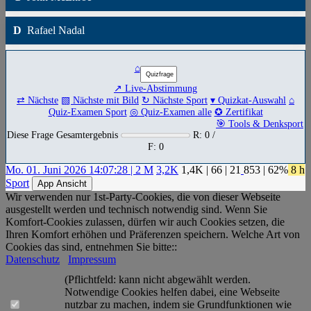
D
Rafael Nadal
⌂
↗ Live-Abstimmung
⇄ Nächste
▧ Nächste mit Bild
↻ Nächste Sport
▾ Quizkat-Auswahl
⌂
Quiz-Examen Sport
◎ Quiz-Examen alle
✪ Zertifikat
🎯 Tools & Denksport
Diese Frage Gesamtergebnis
R: 0 /
F: 0
Mo. 01. Juni 2026 14:07:28 | 2 M
3,2K
1,4K
|
66
|
21
853
| 62%
8 h
Sport
App Ansicht
Wir verwenden nur 1st-Party-Cookies, die von dieser Webseite
ausgestellt werden und technisch notwendig sind. Wenn Sie
Komfort-Cookies zulassen, dürfen wir auch Cookies setzen, die
Ihren Komfort erhöhen und Präferenzen speichern. Welche Art von
Cookies das sind, entnehmen Sie bitte::
Datenschutz
Impressum
(Pflichtfeld: kann nicht abgewählt werden.
Notwendige Cookies helfen dabei, eine Webseite
nutzbar zu machen, indem sie Grundfunktionen wie