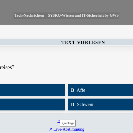
Tech-Nachrichten – SYSKO-Wissen und IT-Sicherheit by GWS
TEXT VORLESEN
reises?
B
Affe
D
Schwein
⌂
↗ Live-Abstimmung