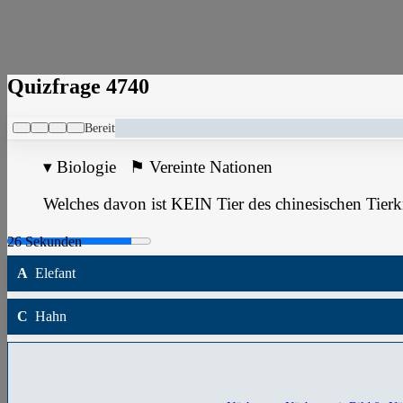
Quizfrage 4740
Bereit
▾
Biologie
⚑
Vereinte Nationen
Welches davon ist KEIN Tier des chinesischen Tierk
A
Elefant
C
Hahn