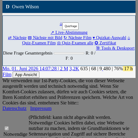
D
Owen Wilson
⌂
↗ Live-Abstimmung
⇄ Nächste
▧ Nächste mit Bild
↻ Nächste Film
▾ Quizkat-Auswahl
⌂
Quiz-Examen Film
◎ Quiz-Examen alle
✪ Zertifikat
🎯 Tools & Denksport
Diese Frage Gesamtergebnis
R: 0 /
F: 0
Mo. 01. Juni 2026 14:07:28 | 2 M
3,2K
635
|
68
|
9
480
| 76%
17 h
Film
App Ansicht
Wir verwenden nur 1st-Party-Cookies, die von dieser Webseite
ausgestellt werden und technisch notwendig sind. Wenn Sie
Komfort-Cookies zulassen, dürfen wir auch Cookies setzen, die
Ihren Komfort erhöhen und Präferenzen speichern. Welche Art von
Cookies das sind, entnehmen Sie bitte::
Datenschutz
Impressum
(Pflichtfeld: kann nicht abgewählt werden.
Notwendige Cookies helfen dabei, eine Webseite
nutzbar zu machen, indem sie Grundfunktionen wie
Seitennavigation und Zugriff auf sichere Bereiche
Notwendige