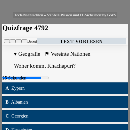
Tech-Nachrichten – SYSKO-Wissen und IT-Sicherheit by GWS
Quizfrage 4792
Bereit
TEXT VORLESEN
▾
Geografie
⚑
Vereinte Nationen
Woher kommt Khachapuri?
A
Zypern
B
Albanien
C
Georgien
D
Kasachstan