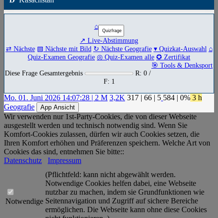
⌂
↗ Live-Abstimmung
⇄ Nächste
▧ Nächste mit Bild
↻ Nächste Geografie
▾ Quizkat-Auswahl
⌂
Quiz-Examen Geografie
◎ Quiz-Examen alle
✪ Zertifikat
🎯 Tools & Denksport
Diese Frage Gesamtergebnis
R: 0 /
F: 1
Mo. 01. Juni 2026 14:07:28 | 2 M
3,2K
317
|
66
|
5
584
| 0%
3 h
Geografie
App Ansicht
Wir verwenden nur 1st-Party-Cookies, die von dieser Webseite
ausgestellt werden und technisch notwendig sind. Wenn Sie
Komfort-Cookies zulassen, dürfen wir auch Cookies setzen, die
Ihren Komfort erhöhen und Präferenzen speichern. Welche Art von
Cookies das sind, entnehmen Sie bitte::
Datenschutz
Impressum
(Pflichtfeld: kann nicht abgewählt werden.
Notwendige Cookies helfen dabei, eine Webseite
nutzbar zu machen, indem sie Grundfunktionen wie
Seitennavigation und Zugriff auf sichere Bereiche
Notwendige
ermöglichen. Die Webseite kann ohne diese Cookies