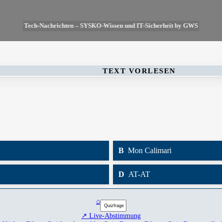
Tech-Nachrichten – SYSKO-Wissen und IT-Sicherheit by GWS
TEXT VORLESEN
B
Mon Calimari
D
AT-AT
⌂
↗ Live-Abstimmung