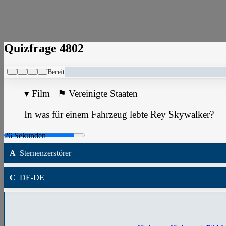
Quizfrage 4802
Bereit
▾
Film
⚑
Vereinigte Staaten
In was für einem Fahrzeug lebte Rey Skywalker?
A
Sternenzerstörer
C
DE-DE