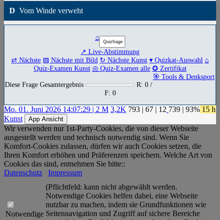
D
Vom Winde verweht
⌂
↗ Live-Abstimmung
⇄ Nächste
▧ Nächste mit Bild
↻ Nächste Kunst
▾ Quizkat-Auswahl
⌂
Quiz-Examen Kunst
◎ Quiz-Examen alle
✪ Zertifikat
🎯 Tools & Denksport
Diese Frage Gesamtergebnis
R: 0 /
F: 0
Mo. 01. Juni 2026 14:07:29 | 2 M
3,2K
793
|
67
|
12
739
| 93%
15 h
Kunst
App Ansicht
Wir verwenden nur 1st-Party-Cookies, die von dieser Webseite
ausgestellt werden und technisch notwendig sind. Wenn Sie
Komfort-Cookies zulassen, dürfen wir auch Cookies setzen, die
Ihren Komfort erhöhen und Präferenzen speichern. Welche Art von
Cookies das sind, entnehmen Sie bitte::
Datenschutz
Impressum
(Pflichtfeld: kann nicht abgewählt werden.
Notwendige Cookies helfen dabei, eine Webseite
nutzbar zu machen, indem sie Grundfunktionen wie
Seitennavigation und Zugriff auf sichere Bereiche
Notwendige