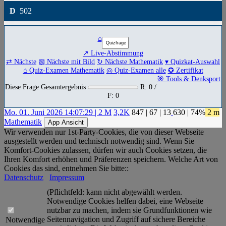
D
502
⌂
↗ Live-Abstimmung
⇄ Nächste
▧ Nächste mit Bild
↻ Nächste Mathematik
▾ Quizkat-Auswahl
⌂ Quiz-Examen Mathematik
◎ Quiz-Examen alle
✪ Zertifikat
🎯 Tools & Denksport
Diese Frage Gesamtergebnis
R: 0 /
F: 0
Mo. 01. Juni 2026 14:07:29 | 2 M
3,2K
847
|
67
|
13
630
| 74%
2 m
Mathematik
App Ansicht
Wir verwenden nur 1st-Party-Cookies, die von dieser Webseite
ausgestellt werden und technisch notwendig sind. Wenn Sie
Komfort-Cookies zulassen, dürfen wir auch Cookies setzen, die
Ihren Komfort erhöhen und Präferenzen speichern. Welche Art von
Cookies das sind, entnehmen Sie bitte::
Datenschutz
Impressum
(Pflichtfeld: kann nicht abgewählt werden.
Notwendige Cookies helfen dabei, eine Webseite
nutzbar zu machen, indem sie Grundfunktionen wie
Seitennavigation und Zugriff auf sichere Bereiche
Notwendige